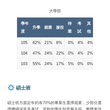
大學部
學年
待
考
其
升學
就業
服役
度
業
試
他
105
62%
21%
6%
0%
4%
4%
104
47%
24%
22%
0%
4%
2%
103
55%
24%
17%
5%
0%
0%
碩士班
碩士班方面近年約有70%的畢業生選擇就業，少部分選
擇繼續深造及考試，其餘的學生則是服兵役。整體來說