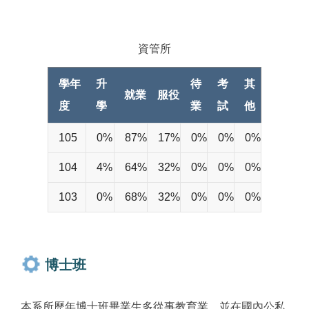
資管所
學年
升
待
考
其
就業
服役
度
學
業
試
他
105
0%
87%
17%
0%
0%
0%
104
4%
64%
32%
0%
0%
0%
103
0%
68%
32%
0%
0%
0%
博士班
本系所歷年博士班畢業生多從事教育業，並在國內公私