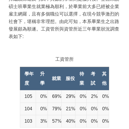
碩士班畢業生就業極為順利，於畢業前大多已經被企業
雇主網羅，且有多個職位可以選擇，在現今競爭激烈的
社會下，堪稱非常理想。由此可知，本系畢業生之出路
發展頗為順遂。工資管所與資管所近三年畢業狀況調查
表如下:
工資管所
學年
升
待
考
其
就業
服役
度
學
業
試
他
105
0%
69%
29%
0%
2%
0%
104
0%
79%
21%
0%
0%
0%
103
3%
57%
40%
0%
0%
0%