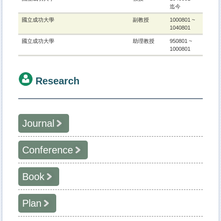
迄今
國立成功大學
副教授
1000801 ~
1040801
國立成功大學
助理教授
950801 ~
1000801
Research
Journal
Conference
學年度
著作
著作人
2016
Wang, Wei-Tsong,2016,Examining the Influence of the
王維聰
Social Cognitive Factors and Relative Autonomous
Book
學年度
著作
著作人
Motivations on Employees' Knowledge Sharing
Behaviors,DECISION SCIENCES; DECISION
2011
*Wang, W.T.,2011,Key Drivers of Organizational
王維聰
SCIENCES,47(3),pp404-436 (SSCI)
Performance in Times of Crisis,Proceedings of the
Plan
學年度
專書類別
出版日期
專書名稱
著作人
2011 IEEE International Technology Management
2015
Lin, Mei-Ju; Wang, Wei-Tsong,2015,EXAMINING E-
王維聰
Conference;,
COMMERCE CUSTOMER SATISFACTION AND
2007
(專書論
2007/00/00
Wang, W.T.; Pontes,
王維聰