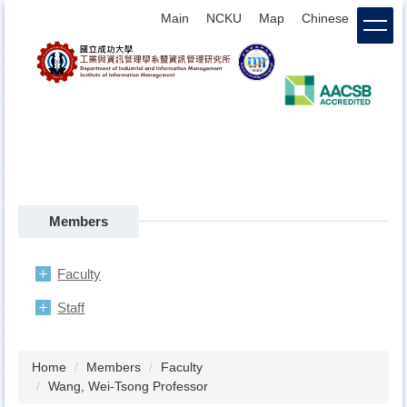
Jump
Main
NCKU
Map
Chinese
login
to
the
main
content
block
Members
Faculty
Staff
Home
Members
Faculty
Wang, Wei-Tsong Professor