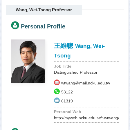
Wang, Wei-Tsong Professor
Personal Profile
王維聰
Wang, Wei-
Tsong
Job Title
Distinguished Professor
wtwang@mail.ncku.edu.tw
53122
61319
Personal Web
http://myweb.ncku.edu.tw/~wtwang/