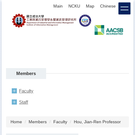
Jump
Main
NCKU
Map
Chinese
login
to
the
main
content
block
Members
Faculty
Staff
Home
Members
Faculty
Hou, Jian-Ren Professor