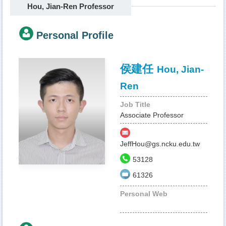
Hou, Jian-Ren Professor
Personal Profile
侯建任
Hou, Jian-
Ren
Job Title
Associate Professor
JeffHou@gs.ncku.edu.tw
53128
61326
Personal Web