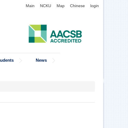
Main
NCKU
Map
Chinese
login
tudents
News