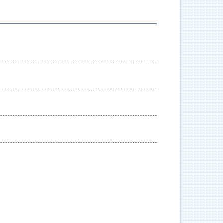
參與人
計畫時間
--;
--