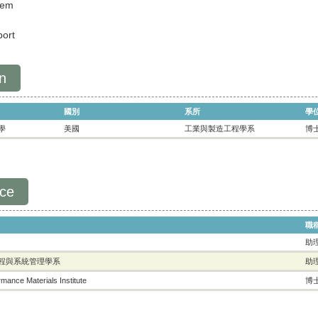
tem
port
n
國別
系所
學
學
美國
工業與製造工程學系
博
nce
職
助
程與系統管理學系
助
ance Materials Institute
博