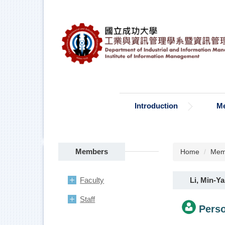
Jump
to
the
main
content
block
Introduction
M
Members
Home
Mem
Li, Min-Y
Faculty
Staff
Perso