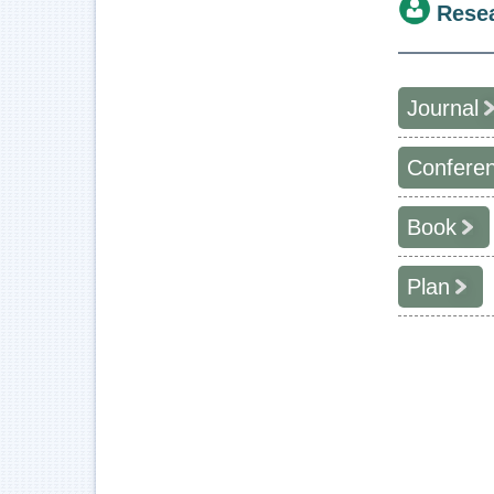
Rese
Journal
Confere
Book
Plan
年度
--
--