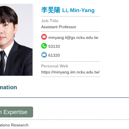
李旻陽
Li, Min-Yang
Job Title
Assistant Professor
minyang.li@gs.ncku.edu.tw
53133
61320
Personal Web
https://minyang.iim.ncku.edu.tw/
mation
 Expertise
ations Research